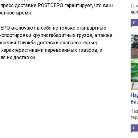
кспресс доставки POSTDEPO гарантирует, что ваш
Для
явл
ренное время.
0
DEPO включают в себя не только стандартные
нспортировки крупногабаритных грузов, а также
ошения. Служба доставки экспресс курьер
 характеристиками перевозимых товаров, и
я их доставки.
На
Ва
Каж
тер
0