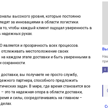
налы высокого уровня, которые постоянно
дят за инновациями в области логистики.
а то, чтобы каждый клиент ощущал уверенность в
 в надежных руках.
является и прозрачность всех процессов.
Вы
 отслеживать местоположение своих
Наш
 на каждом этапе доставки и быть уверенными в
при
и сохранности.
0
оставки, вы получаете не просто службу,
адежного партнера, способного предложить
ческих задач. В мире, где время становится все
 это та надежная опора в области доставки,
ремя и силы, сосредотачиваясь на главном –
делах.
С