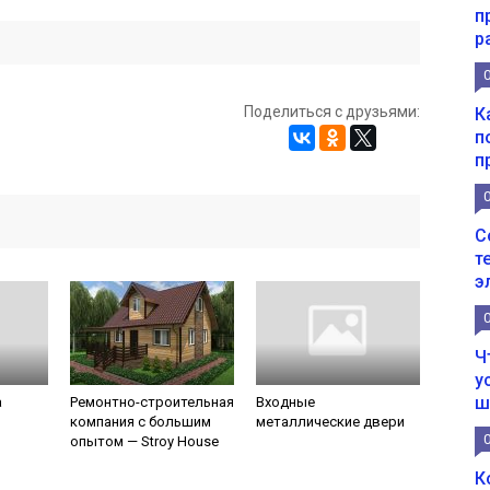
п
р
Поделиться с друзьями:
К
п
п
С
т
э
Ч
у
ш
а
Ремонтно-строительная
Входные
компания с большим
металлические двери
опытом — Stroy House
К