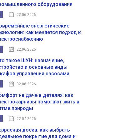
ромышленного оборудования
0
22.06.2026
овременные энергетические
ехнологии: как меняется подход к
лектроснабжению
0
22.06.2026
то такое ШУН: назначение,
стройство и основные виды
кафов управления насосами
0
02.06.2026
омфорт на даче в деталях: как
лектрокарнизы помогают жить в
итме природы
0
22.04.2026
еррасная доска: как выбрать
деальное покрытие для дома и