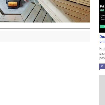
Он
с ч
Инд
раз
раз
0