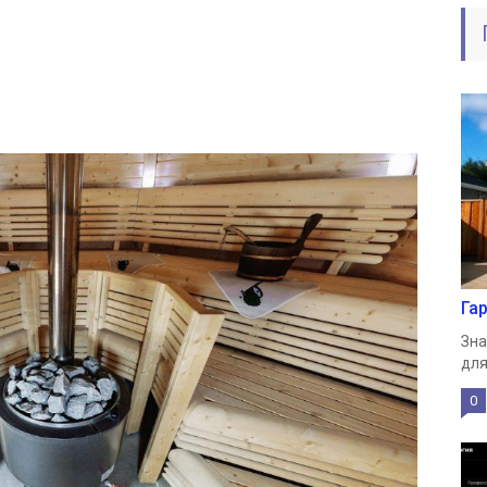
Га
Зна
для
0