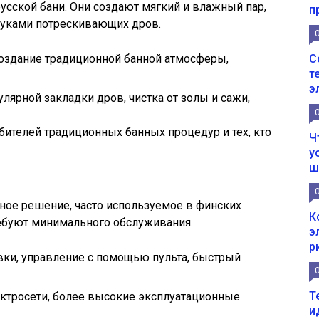
русской бани. Они создают мягкий и влажный пар,
п
вуками потрескивающих дров.
С
 создание традиционной банной атмосферы,
т
э
улярной закладки дров, чистка от золы и сажи,
ителей традиционных банных процедур и тех, кто
Ч
у
ш
ное решение, часто используемое в финских
К
ребуют минимального обслуживания.
э
р
овки, управление с помощью пульта, быстрый
Т
лектросети, более высокие эксплуатационные
и