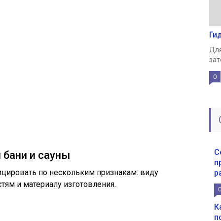
Ги
Для
зат
0
С
 бани и сауны
п
цировать по нескольким признакам: виду
р
тям и материалу изготовления.
К
п