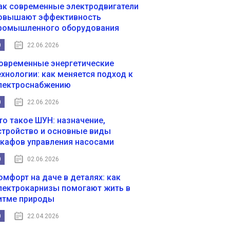
ак современные электродвигатели
овышают эффективность
ромышленного оборудования
0
22.06.2026
овременные энергетические
ехнологии: как меняется подход к
лектроснабжению
0
22.06.2026
то такое ШУН: назначение,
стройство и основные виды
кафов управления насосами
0
02.06.2026
омфорт на даче в деталях: как
лектрокарнизы помогают жить в
итме природы
0
22.04.2026