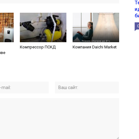
Т
и
б
Компрессор ПСКД
Компания Daichi Market
иве