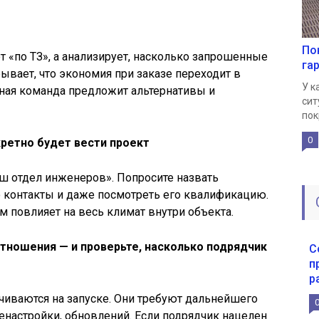
По
т «по ТЗ», а анализирует, насколько запрошенные
га
ывает, что экономия при заказе переходит в
У к
тная команда предложит альтернативы и
сит
пок
0
кретно будет вести проект
аш отдел инженеров». Попросите назвать
о контакты и даже посмотреть его квалификацию.
м повлияет на весь климат внутри объекта.
отношения — и проверьте, насколько подрядчик
С
п
р
чиваются на запуске. Они требуют дальнейшего
настройки, обновлений. Если подрядчик нацелен