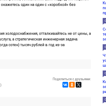
К
 окажетесь один на один с «коробкой» без
п
п
С
ия холодоснабжения, отталкивайтесь не от цены, а
т
услуга, а стратегическая инженерная задача.
э
гда сотен) тысяч рублей в год из-за
Ч
у
ш
Поделиться с друзьями:
К
)
э
р