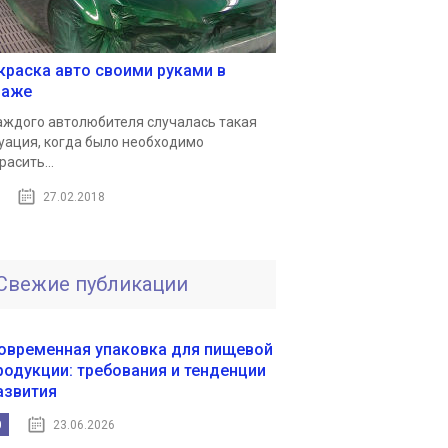
краска авто своими руками в
раже
аждого автолюбителя случалась такая
уация, когда было необходимо
расить...
27.02.2018
Свежие публикации
овременная упаковка для пищевой
родукции: требования и тенденции
азвития
0
23.06.2026