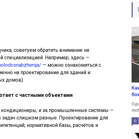
дчика, советуем обратить внимание на
й специализацией. Например, здесь —
-holodosnabzhenija/
— можно ознакомиться с
енно на проектирование для зданий и
ых домов).
Ка
бо
аботает с частными объектами
Одн
ые кондиционеры, и за промышленные системы —
люб
 задач слишком разные. Проектирование для
0
мпетенций, нормативной базы, расчётов и