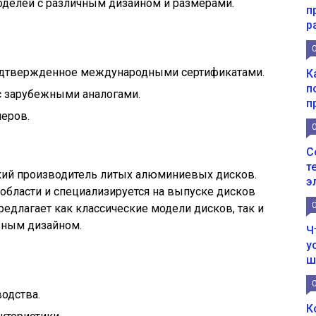
делей с различным дизайном и размерами.
п
р
подтвержденное международными сертификатами.
К
п
 зарубежными аналогами.
п
еров.
С
т
кий производитель литых алюминиевых дисков.
э
области и специализируется на выпуске дисков
едлагает как классические модели дисков, так и
ьным дизайном.
Ч
у
ш
одства.
К