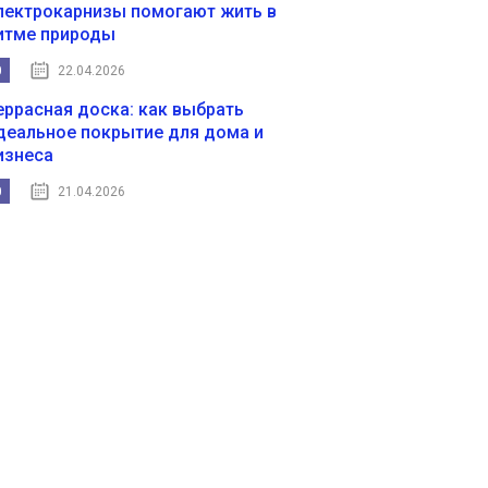
лектрокарнизы помогают жить в
итме природы
0
22.04.2026
еррасная доска: как выбрать
деальное покрытие для дома и
изнеса
0
21.04.2026