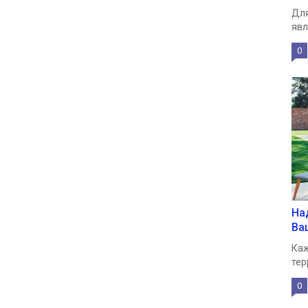
Для
явл
0
На
Ва
Каж
тер
0