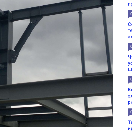
п
С
т
э
Ч
у
ш
К
э
р
Т
и