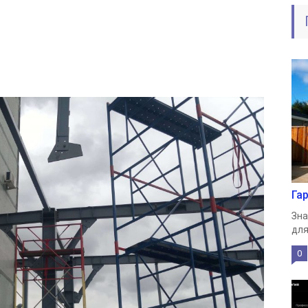
Га
Зна
для
0