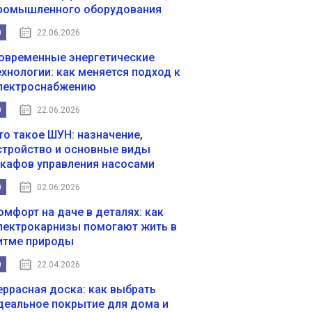
ромышленного оборудования
0
22.06.2026
овременные энергетические
ехнологии: как меняется подход к
лектроснабжению
0
22.06.2026
то такое ШУН: назначение,
стройство и основные виды
кафов управления насосами
0
02.06.2026
омфорт на даче в деталях: как
лектрокарнизы помогают жить в
итме природы
0
22.04.2026
еррасная доска: как выбрать
деальное покрытие для дома и