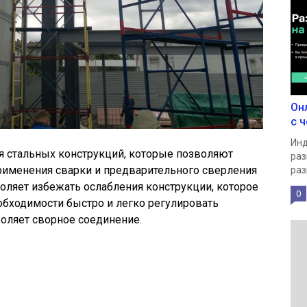
Он
с ч
Инд
я стальных конструкций, которые позволяют
раз
рименения сварки и предварительного сверления
раз
воляет избежать ослабления конструкции, которое
0
еобходимости быстро и легко регулировать
воляет сворное соединение.