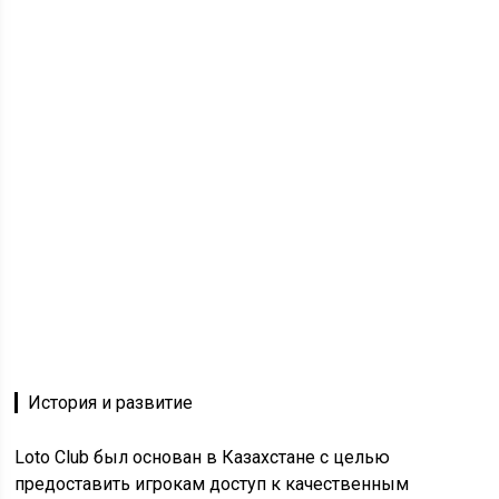
▎История и развитие
Loto Club был основан в Казахстане с целью
предоставить игрокам доступ к качественным