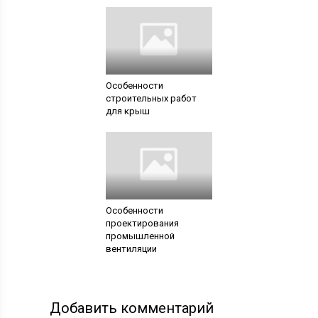
Особенности
строительных работ
для крыш
Особенности
проектирования
промышленной
вентиляции
Добавить комментарий