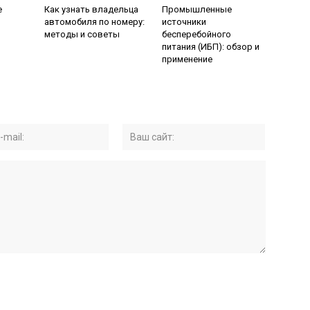
е
Как узнать владельца
Промышленные
автомобиля по номеру:
источники
методы и советы
бесперебойного
питания (ИБП): обзор и
применение