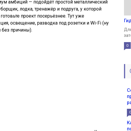
мум амбиций — подойдёт простой металлический
уборщик, лодка, тренажёр и подруга, у которой
готовьте проект посерьёзнее. Тут уже
Ги
ция, освещение, разводка под розетки и Wi-Fi (ну
 без причины).
Для
зат
0
С
п
р
К
п