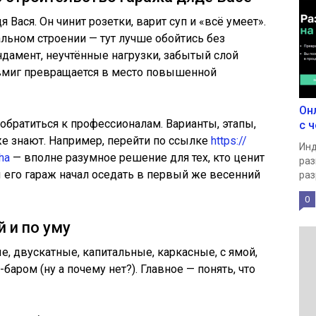
я Вася. Он чинит розетки, варит суп и «всё умеет».
тальном строении — тут лучше обойтись без
дамент, неучтённые нагрузки, забытый слой
вмиг превращается в место повышенной
Он
обратиться к профессионалам. Варианты, этапы,
с ч
же знают. Например, перейти по ссылке
https://
Инд
ha
— вполне разумное решение для тех, кто ценит
раз
ы его гараж начал оседать в первый же весенний
раз
0
й и по уму
, двускатные, капитальные, каркасные, с ямой,
баром (ну а почему нет?). Главное — понять, что