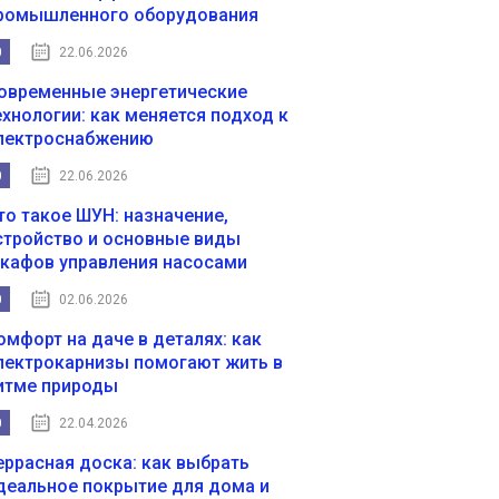
ромышленного оборудования
0
22.06.2026
овременные энергетические
ехнологии: как меняется подход к
лектроснабжению
0
22.06.2026
то такое ШУН: назначение,
стройство и основные виды
кафов управления насосами
0
02.06.2026
омфорт на даче в деталях: как
лектрокарнизы помогают жить в
итме природы
0
22.04.2026
еррасная доска: как выбрать
деальное покрытие для дома и