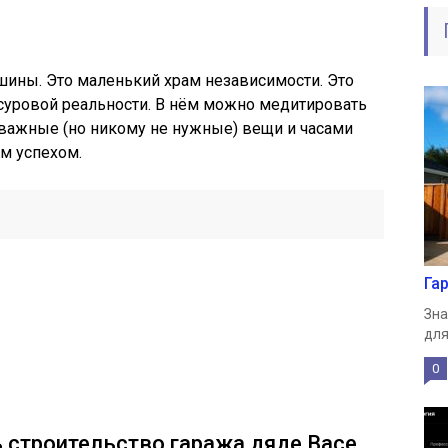
ашины. Это маленький храм независимости. Это
и суровой реальности. В нём можно медитировать
 важные (но никому не нужные) вещи и часами
ым успехом.
Га
Зна
для
0
ь строительство гаража дяде Васе