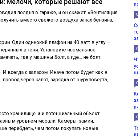
ки: мелочи, которые решают всё
п
оводил полдня в гараже, и он скажет: «Вентиляция
получить вместо свежего воздуха запах бензина,
С
т
э
рии. Один одинокий плафон на 40 ватт в углу —
потерянных в тени. Установите нормальное
мечать, где у машины болт, а где… не болт.
Ч
у
. И всегда с запасом. Иначе потом будет как в
ш
, провод через капот, зарядка от шуруповёрта,
К
э
и
р
росто хранилище, а и потенциальный объект
разным уровнем морали. Камеры, замки,
Т
учше перебдеть, чем потом покупать новые
и