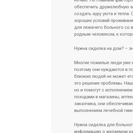
ночью. Но главным фактором
обеспечить дружелюбную а
создать ауру уюта и тепла.
хороших условий проживания
для лежачего больного со 
родным человеком, к котор
Нужна сиделка на дом? – зн
Многие пожилые люди уже н
поэтому они нуждаются в п
близких людей не может его
это решение проблемы. Наш
но и помогут с исполнением
походами в магазины, аптеки
заказчика, они обеспечива
выполнением лечебной гимн
Нужна сиделка для больног
информацию о желаемом кан