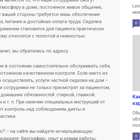
 является то, что наши сотрудники смогут
Lex
тмосферу в доме, постоянное живое общение,
мне
 С вашей стороны требуется лишь обеспечение
, питания и достойная оплата труда. Сиделка
0
временем становится для пациента практически
ому относятся с теплотой и нежностью.
ачит, вы обратились по адресу.
е в состоянии самостоятельно обслуживать себя,
остоянном качественном контроле. Если никто из
 осуществлять, услуги частной сиделки на дом –
и сотрудники не только присмотрят за пациентом,
 домашних обязанностей: стиркой, глажкой,
Ка
 и т. п. При наличии специальных инструкций от
ка
ют контроль над соблюдением диеты и
Обы
астики.
обл
пол
о? – на сайте вы найдете исчерпывающую
0
дидате: биографию, опыт и режим работы,