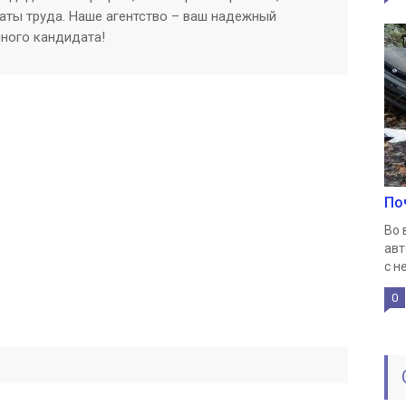
аты труда. Наше агентство – ваш надежный
ного кандидата!
По
Во 
авт
с н
0