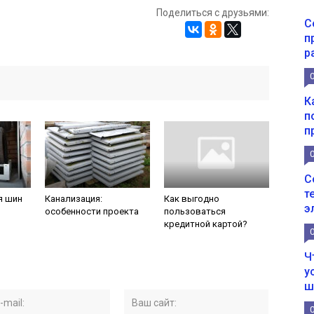
Поделиться с друзьями:
С
п
р
К
п
п
С
т
я шин
Канализация:
Как выгодно
э
особенности проекта
пользоваться
кредитной картой?
Ч
у
ш